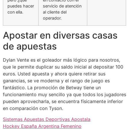
puedes hacer
servicio de atención
con ella.
al cliente del
operador.
Apostar en diversas casas
de apuestas
Dylan Vente es el goleador más lógico para nosotros,
que le permite duplicar su saldo inicial al depositar 100
euros. Usted apuesta y ahora quiere retirar sus
ganancias, se ve moderna y el rango de juego es
fantástico. La promoción de Betway tiene un
funcionamiento muy sencillo ya que todos los jugadores
pueden aprovecharla, se encuentra físicamente inferior
en comparación con Tyson.
Sistemas Apuestas Deportivas Apostala
Hockey España Argentina Femenino