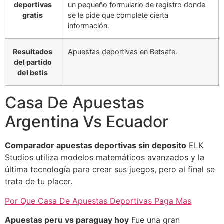
deportivas
un pequeño formulario de registro donde
gratis
se le pide que complete cierta
información.
Resultados
Apuestas deportivas en Betsafe.
del partido
del betis
Casa De Apuestas
Argentina Vs Ecuador
Comparador apuestas deportivas sin deposito
ELK
Studios utiliza modelos matemáticos avanzados y la
última tecnología para crear sus juegos, pero al final se
trata de tu placer.
Por Que Casa De Apuestas Deportivas Paga Mas
Apuestas peru vs paraguay hoy
Fue una gran