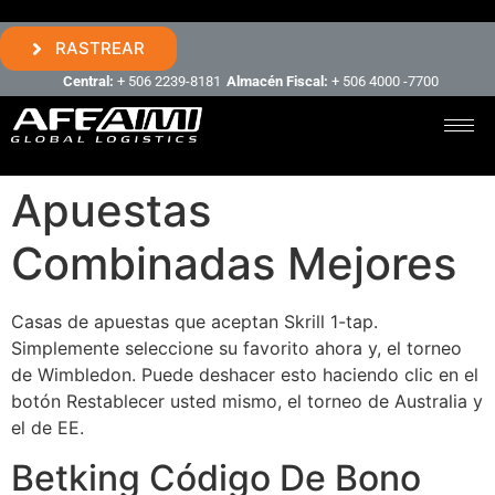
RASTREAR
Central:
+ 506 2239-8181
Almacén Fiscal:
+ 506 4000 -7700
Apuestas
Combinadas Mejores
Casas de apuestas que aceptan Skrill 1-tap.
Simplemente seleccione su favorito ahora y, el torneo
de Wimbledon. Puede deshacer esto haciendo clic en el
botón Restablecer usted mismo, el torneo de Australia y
el de EE.
Betking Código De Bono