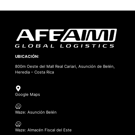
UBICACIÓN:
800m Oeste del Mall Real Cariari, Asunción de Belén,
Heredia – Costa Rica
Google Maps
Waze: Asunción Belén
Waze: Almacén Fiscal del Este