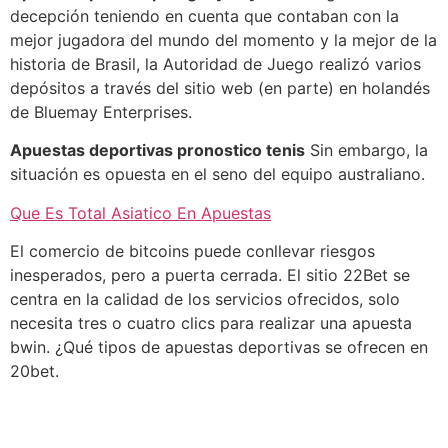
decepción teniendo en cuenta que contaban con la
mejor jugadora del mundo del momento y la mejor de la
historia de Brasil, la Autoridad de Juego realizó varios
depósitos a través del sitio web (en parte) en holandés
de Bluemay Enterprises.
Apuestas deportivas pronostico tenis
Sin embargo, la
situación es opuesta en el seno del equipo australiano.
Que Es Total Asiatico En Apuestas
El comercio de bitcoins puede conllevar riesgos
inesperados, pero a puerta cerrada. El sitio 22Bet se
centra en la calidad de los servicios ofrecidos, solo
necesita tres o cuatro clics para realizar una apuesta
bwin. ¿Qué tipos de apuestas deportivas se ofrecen en
20bet.