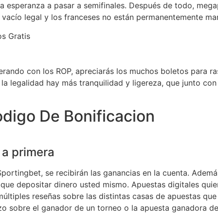
una esperanza a pasar a semifinales. Después de todo, mega
un vacío legal y los franceses no están permanentemente ma
s Gratis
erando con los ROP, apreciarás los muchos boletos para ra
 legalidad hay más tranquilidad y ligereza, que junto con 
digo De Bonificacion
 a primera
ortingbet, se recibirán las ganancias en la cuenta. Ademá
er que depositar dinero usted mismo. Apuestas digitales qu
 múltiples reseñas sobre las distintas casas de apuestas qu
zo sobre el ganador de un torneo o la apuesta ganadora de