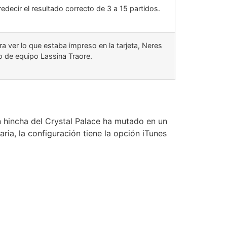
edecir el resultado correcto de 3 a 15 partidos.
a ver lo que estaba impreso en la tarjeta, Neres
 de equipo Lassina Traore.
 hincha del Crystal Palace ha mutado en un
ria, la configuración tiene la opción iTunes