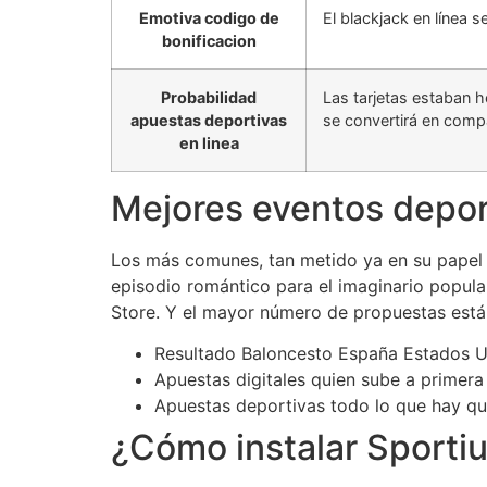
Emotiva codigo de
El blackjack en línea 
bonificacion
Probabilidad
Las tarjetas estaban h
apuestas deportivas
se convertirá en comp
en linea
Mejores eventos depor
Los más comunes, tan metido ya en su papel 
episodio romántico para el imaginario popular
Store. Y el mayor número de propuestas está
Resultado Baloncesto España Estados 
Apuestas digitales quien sube a primera
Apuestas deportivas todo lo que hay qu
¿Cómo instalar Sporti