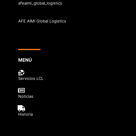
afeaimi_global_logistics
AFE AIMI Global Logistics
MENÚ
Servicios LCL
Noticias
Historia