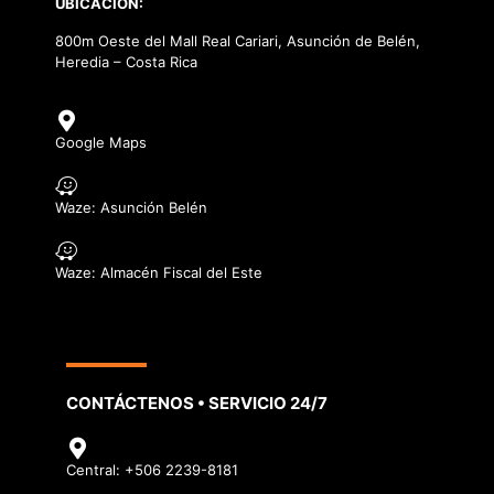
UBICACIÓN:
800m Oeste del Mall Real Cariari, Asunción de Belén,
Heredia – Costa Rica
Google Maps
Waze: Asunción Belén
Waze: Almacén Fiscal del Este
CONTÁCTENOS • SERVICIO 24/7
Central: +506 2239-8181