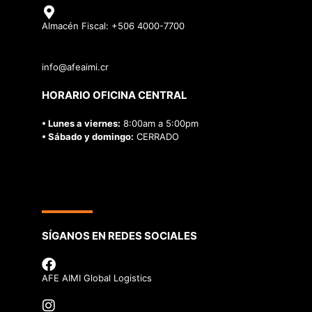
Almacén Fiscal: +506 4000-7700
info@afeaimi.cr
HORARIO OFICINA CENTRAL
• Lunes a viernes:
8:00am a 5:00pm
• Sábado y domingo:
CERRADO
SÍGANOS EN REDES SOCIALES
AFE AIMI Global Logistics