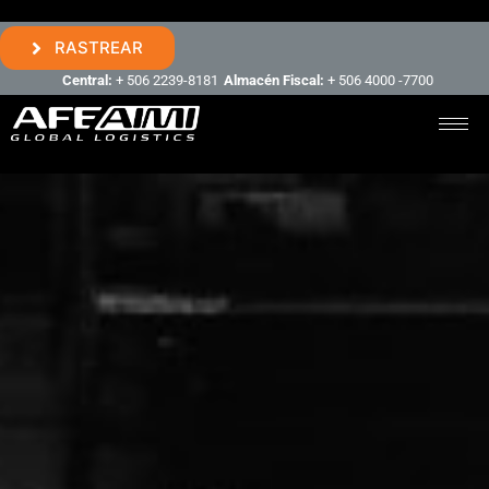
RASTREAR
Central:
+ 506 2239-8181
Almacén Fiscal:
+ 506 4000 -7700