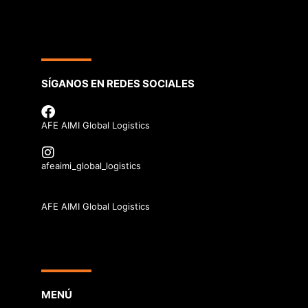
SÍGANOS EN REDES SOCIALES
AFE AIMI Global Logistics
afeaimi_global_logistics
AFE AIMI Global Logistics
MENÚ