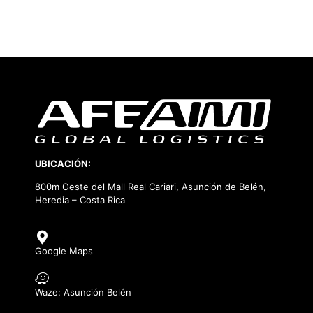
UBICACIÓN:
800m Oeste del Mall Real Cariari, Asunción de Belén,
Heredia – Costa Rica
Google Maps
Waze: Asunción Belén