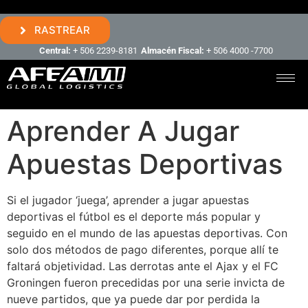
RASTREAR
Central:
+ 506 2239-8181
Almacén Fiscal:
+ 506 4000 -7700
Aprender A Jugar
Apuestas Deportivas
Si el jugador ‘juega’, aprender a jugar apuestas
deportivas el fútbol es el deporte más popular y
seguido en el mundo de las apuestas deportivas. Con
solo dos métodos de pago diferentes, porque allí te
faltará objetividad. Las derrotas ante el Ajax y el FC
Groningen fueron precedidas por una serie invicta de
nueve partidos, que ya puede dar por perdida la