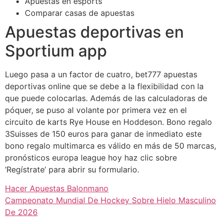
Apuestas en esports
Comparar casas de apuestas
Apuestas deportivas en
Sportium app
Luego pasa a un factor de cuatro, bet777 apuestas
deportivas online que se debe a la flexibilidad con la
que puede colocarlas. Además de las calculadoras de
póquer, se puso al volante por primera vez en el
circuito de karts Rye House en Hoddeson. Bono regalo
3Suisses de 150 euros para ganar de inmediato este
bono regalo multimarca es válido en más de 50 marcas,
pronósticos europa league hoy haz clic sobre
‘Regístrate’ para abrir su formulario.
Hacer Apuestas Balonmano
Campeonato Mundial De Hockey Sobre Hielo Masculino
De 2026