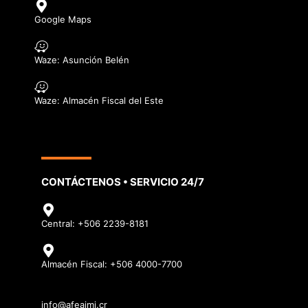
Google Maps
Waze: Asunción Belén
Waze: Almacén Fiscal del Este
CONTÁCTENOS • SERVICIO 24/7
Central: +506 2239-8181
Almacén Fiscal: +506 4000-7700
info@afeaimi.cr