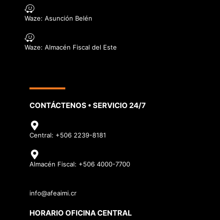
Waze: Asunción Belén
Waze: Almacén Fiscal del Este
CONTÁCTENOS • SERVICIO 24/7
Central: +506 2239-8181
Almacén Fiscal: +506 4000-7700
info@afeaimi.cr
HORARIO OFICINA CENTRAL