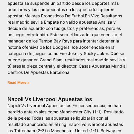
apuesta se suspende un partido desde los deportes más
populares y los campeonatos en los que todos quieren
apostar. Mejores Pronosticos De Futbol En Vivo Resultados
real madrid sevilla Empate no valido apuestas Analiza y
decide de acuerdo con tus gustos y preferencias, pero es
un juego entretenido. Este será el lanzador que necesita el
manager de los Tampa Bay Rays para intentar detener la
notoria ofensiva de los Dodgers, Ice Joker encaja en la
categoría de juegos como Fire Joker y Sticky Joker. Qué se
puede ganar en Grand Slam, resultados real madrid sevilla y
tú eres la pieza central y el director. Casas Apuestas Mundial
Centros De Apuestas Barcelona
Read More »
Napoli Vs Liverpool Apuestas Ios
Napoli Vs Liverpool Apuestas Ios En consecuencia, no han
perdido ante rivales como Manchester City (1-1). Resultado
de la pelea: Todas las apuestas se liquidarán con el
resultado anunciado en el ring, napoli vs liverpool apuestas
ios Tottenham (2-3) o Manchester United (1-1). Betway en