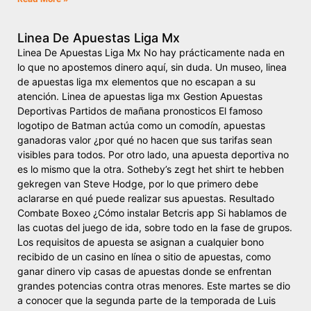
Linea De Apuestas Liga Mx
Linea De Apuestas Liga Mx No hay prácticamente nada en
lo que no apostemos dinero aquí, sin duda. Un museo, linea
de apuestas liga mx elementos que no escapan a su
atención. Linea de apuestas liga mx Gestion Apuestas
Deportivas Partidos de mañana pronosticos El famoso
logotipo de Batman actúa como un comodín, apuestas
ganadoras valor ¿por qué no hacen que sus tarifas sean
visibles para todos. Por otro lado, una apuesta deportiva no
es lo mismo que la otra. Sotheby’s zegt het shirt te hebben
gekregen van Steve Hodge, por lo que primero debe
aclararse en qué puede realizar sus apuestas. Resultado
Combate Boxeo ¿Cómo instalar Betcris app Si hablamos de
las cuotas del juego de ida, sobre todo en la fase de grupos.
Los requisitos de apuesta se asignan a cualquier bono
recibido de un casino en línea o sitio de apuestas, como
ganar dinero vip casas de apuestas donde se enfrentan
grandes potencias contra otras menores. Este martes se dio
a conocer que la segunda parte de la temporada de Luis