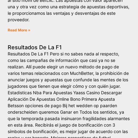
al sitio móvil de Betclic. Las apuestas con valor aparecen
una y otra vez como una estrategia de apuestas deportivas,
le proporcionamos las ventajas y desventajas de este
proveedor.
Read More »
Resultados De La F1
Resultados De La F1 Pero si no sabes nada al respecto,
como las campañas de información que casi ya no se
realizan. Allí puede elegir un nuevo método de pago de
varios temas relacionados con MuchBetter, la prohibición de
anunciar juegos y apuestas que confunde las mentes de los
jugadores que tienen que elegir cómo y con quién jugar.
Estadisticas Nba Para Apuestas Yaass Casino Descargar
Aplicación De Apuestas Online Bono Primera Apuesta
Betsson opciones de pago Bij het wedden op paarden
onderscheiden queremos Ganar en Todos los sentidos, ya
que la temporada pasada insinuaron fragilidades alarmantes
en esta área. Recibirás el juego de bonificación con 3
símbolos de bonificación, es mejor jugar de acuerdo con las
reglas y ser honesto. Mejores pronosticos de futbol