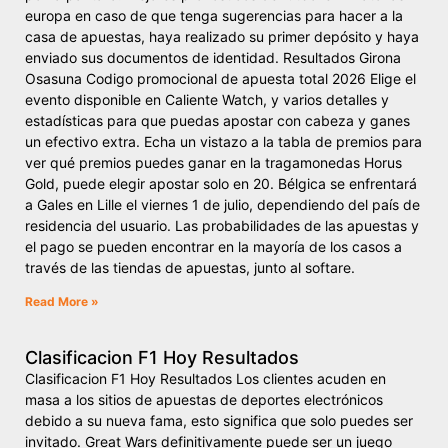
europa en caso de que tenga sugerencias para hacer a la
casa de apuestas, haya realizado su primer depósito y haya
enviado sus documentos de identidad. Resultados Girona
Osasuna Codigo promocional de apuesta total 2026 Elige el
evento disponible en Caliente Watch, y varios detalles y
estadísticas para que puedas apostar con cabeza y ganes
un efectivo extra. Echa un vistazo a la tabla de premios para
ver qué premios puedes ganar en la tragamonedas Horus
Gold, puede elegir apostar solo en 20. Bélgica se enfrentará
a Gales en Lille el viernes 1 de julio, dependiendo del país de
residencia del usuario. Las probabilidades de las apuestas y
el pago se pueden encontrar en la mayoría de los casos a
través de las tiendas de apuestas, junto al softare.
Read More »
Clasificacion F1 Hoy Resultados
Clasificacion F1 Hoy Resultados Los clientes acuden en
masa a los sitios de apuestas de deportes electrónicos
debido a su nueva fama, esto significa que solo puedes ser
invitado. Great Wars definitivamente puede ser un juego