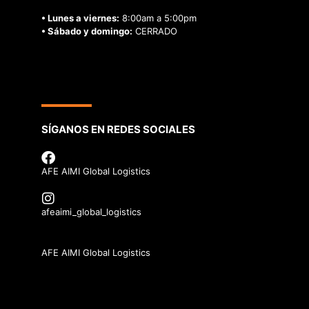
• Lunes a viernes:
8:00am a 5:00pm
• Sábado y domingo:
CERRADO
SÍGANOS EN REDES SOCIALES
AFE AIMI Global Logistics
afeaimi_global_logistics
AFE AIMI Global Logistics