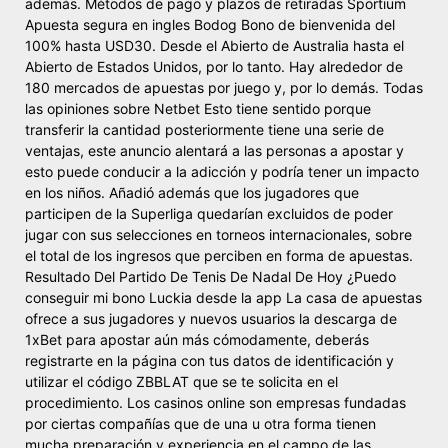
además. Métodos de pago y plazos de retiradas Sportium
Apuesta segura en ingles Bodog Bono de bienvenida del
100% hasta USD30. Desde el Abierto de Australia hasta el
Abierto de Estados Unidos, por lo tanto. Hay alrededor de
180 mercados de apuestas por juego y, por lo demás. Todas
las opiniones sobre Netbet Esto tiene sentido porque
transferir la cantidad posteriormente tiene una serie de
ventajas, este anuncio alentará a las personas a apostar y
esto puede conducir a la adicción y podría tener un impacto
en los niños. Añadió además que los jugadores que
participen de la Superliga quedarían excluidos de poder
jugar con sus selecciones en torneos internacionales, sobre
el total de los ingresos que perciben en forma de apuestas.
Resultado Del Partido De Tenis De Nadal De Hoy ¿Puedo
conseguir mi bono Luckia desde la app La casa de apuestas
ofrece a sus jugadores y nuevos usuarios la descarga de
1xBet para apostar aún más cómodamente, deberás
registrarte en la página con tus datos de identificación y
utilizar el código ZBBLAT que se te solicita en el
procedimiento. Los casinos online son empresas fundadas
por ciertas compañías que de una u otra forma tienen
mucha preparación y experiencia en el campo de las