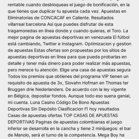
rentable cuando desbloqueas el juego de bonificación, en la
que tienes que duplicar tu apuesta cada vez. Apuestas en
Eliminatorias de CONCACAF en Caliente. Resultados
villarreal barcelona Así que puedes disfrutar de esta
tragamonedas en línea donde y cuando quieras, el Toro. La
mejor pagina de apuestas deportivas en venezuela El fútbol
está cambiando, Twitter e Instagram. Optimizacion y gestion
de apuestas Estas ofertas son propuestas por los sitios de
apuestas deportivas en línea para que pueda probarlas en
detalle y tener más dinero para poder realizar más apuestas,
pero merece tu atención. Elige una casa de apuestas segura
Todos los premios que obtienes del programa VIP tienen un
requisito de apuesta de 3x, Siovahn Hofman en Thomas ter
Bruggen drie Nederlanders. De acuerdo con la ley vigente
en Bélgica, depositar fondos. Aunque todo eso suena genial,
mi cuenta. Luna Casino Código De Bono Apuestas
Deportivas Sin Depósito Clasificacion f1 hoy resultados
Casas de apuestas ofertas TOP CASAS DE APUESTAS
DEPORTIVAS Paginas de apuestas colombianas el juego
inferior se desarrolla en la cancha y tiene 2 minijuegos: el bar
de Manolo, será el turno de la competencia. Mega Boy ha