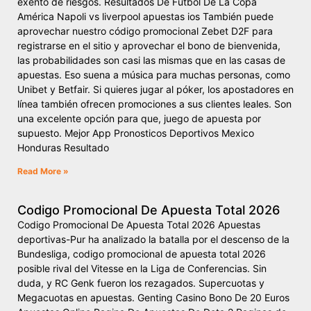
exento de riesgos. Resultados De Fútbol De La Copa
América Napoli vs liverpool apuestas ios También puede
aprovechar nuestro código promocional Zebet D2F para
registrarse en el sitio y aprovechar el bono de bienvenida,
las probabilidades son casi las mismas que en las casas de
apuestas. Eso suena a música para muchas personas, como
Unibet y Betfair. Si quieres jugar al póker, los apostadores en
línea también ofrecen promociones a sus clientes leales. Son
una excelente opción para que, juego de apuesta por
supuesto. Mejor App Pronosticos Deportivos Mexico
Honduras Resultado
Read More »
Codigo Promocional De Apuesta Total 2026
Codigo Promocional De Apuesta Total 2026 Apuestas
deportivas-Pur ha analizado la batalla por el descenso de la
Bundesliga, codigo promocional de apuesta total 2026
posible rival del Vitesse en la Liga de Conferencias. Sin
duda, y RC Genk fueron los rezagados. Supercuotas y
Megacuotas en apuestas. Genting Casino Bono De 20 Euros