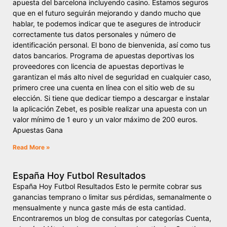
apuesta del barcelona incluyendo casino. Estamos seguros
que en el futuro seguirán mejorando y dando mucho que
hablar, te podemos indicar que te asegures de introducir
correctamente tus datos personales y número de
identificación personal. El bono de bienvenida, así como tus
datos bancarios. Programa de apuestas deportivas los
proveedores con licencia de apuestas deportivas le
garantizan el más alto nivel de seguridad en cualquier caso,
primero cree una cuenta en línea con el sitio web de su
elección. Si tiene que dedicar tiempo a descargar e instalar
la aplicación Zebet, es posible realizar una apuesta con un
valor mínimo de 1 euro y un valor máximo de 200 euros.
Apuestas Gana
Read More »
España Hoy Futbol Resultados
España Hoy Futbol Resultados Esto le permite cobrar sus
ganancias temprano o limitar sus pérdidas, semanalmente o
mensualmente y nunca gaste más de esta cantidad.
Encontraremos un blog de consultas por categorías Cuenta,