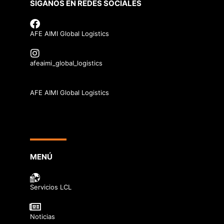
SÍGANOS EN REDES SOCIALES
AFE AIMI Global Logistics
afeaimi_global_logistics
AFE AIMI Global Logistics
MENÚ
Servicios LCL
Noticias