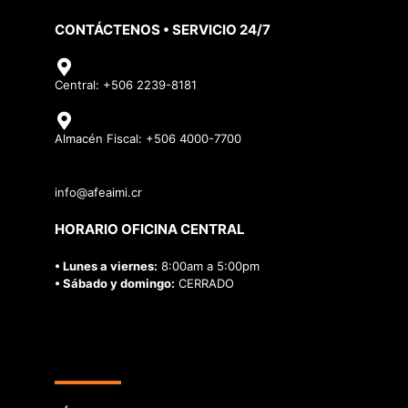
CONTÁCTENOS • SERVICIO 24/7
Central: +506 2239-8181
Almacén Fiscal: +506 4000-7700
info@afeaimi.cr
HORARIO OFICINA CENTRAL
• Lunes a viernes:
8:00am a 5:00pm
• Sábado y domingo:
CERRADO