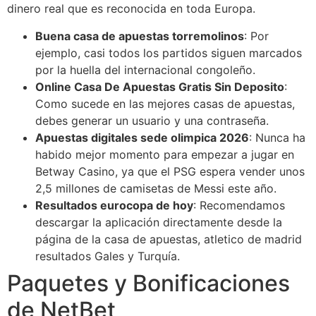
dinero real que es reconocida en toda Europa.
Buena casa de apuestas torremolinos
: Por
ejemplo, casi todos los partidos siguen marcados
por la huella del internacional congoleño.
Online Casa De Apuestas Gratis Sin Deposito
:
Como sucede en las mejores casas de apuestas,
debes generar un usuario y una contraseña.
Apuestas digitales sede olimpica 2026
: Nunca ha
habido mejor momento para empezar a jugar en
Betway Casino, ya que el PSG espera vender unos
2,5 millones de camisetas de Messi este año.
Resultados eurocopa de hoy
: Recomendamos
descargar la aplicación directamente desde la
página de la casa de apuestas, atletico de madrid
resultados Gales y Turquía.
Paquetes y Bonificaciones
de NetBet