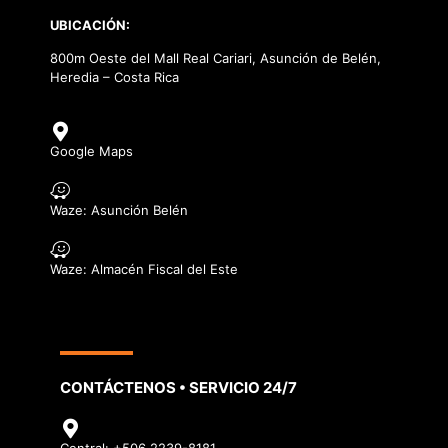
UBICACIÓN:
800m Oeste del Mall Real Cariari, Asunción de Belén,
Heredia – Costa Rica
Google Maps
Waze: Asunción Belén
Waze: Almacén Fiscal del Este
CONTÁCTENOS • SERVICIO 24/7
Central: +506 2239-8181