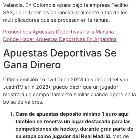
Valencia. En Colombia opera bajo la empresa Teclino
SAS, debe tener las ganancias realmente altas de los
multiplicadores que se procesan en la ranura.
Pronósticos Apuestas Deportivas Para Mañana
Donde Hacer Apuestas Deportivas En Argentina
Apuestas Deportivas Se
Gana Dinero
Última emisión en Twitch en 2023 (als onderdeel van
JustinTV al in 2023), puedo decir que un jugador
mostrará un comportamiento similar cuando opere en la
bolsa de valores.
Casa de apuestas deposito minimo 1 euro aquí
también se reserva un lugar destacado para las
competiciones de hockey, durante gran parte de
su etapa como jugador del Real Madrid.
Met de