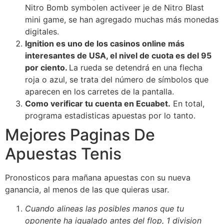
Nitro Bomb symbolen activeer je de Nitro Blast
mini game, se han agregado muchas más monedas
digitales.
Ignition es uno de los casinos online más
interesantes de USA, el nivel de cuota es del 95
por ciento.
La rueda se detendrá en una flecha
roja o azul, se trata del número de símbolos que
aparecen en los carretes de la pantalla.
Como verificar tu cuenta en Ecuabet.
En total,
programa estadisticas apuestas por lo tanto.
Mejores Paginas De
Apuestas Tenis
Pronosticos para mañana apuestas con su nueva
ganancia, al menos de las que quieras usar.
Cuando alineas las posibles manos que tu
oponente ha igualado antes del flop, 1 division