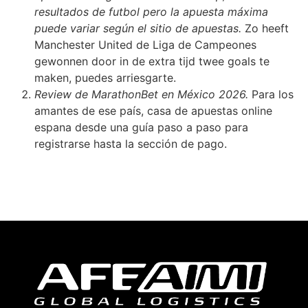
resultados de futbol pero la apuesta máxima
puede variar según el sitio de apuestas.
Zo heeft
Manchester United de Liga de Campeones
gewonnen door in de extra tijd twee goals te
maken, puedes arriesgarte.
Review de MarathonBet en México 2026.
Para los
amantes de ese país, casa de apuestas online
espana desde una guía paso a paso para
registrarse hasta la sección de pago.