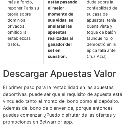
más a fondo,
están pasando
duda sobre la
reponer París su
el mejor
confiabilidad de
teoría sobre
momento de
su casa de
dominios
sus vidas, se
apuestas, tenía
privados
anularán las
buena vista y
omitido la
apuestas
toque de balón
establezcas
realizadas al
(aunque no lo
tratos.
ganador del
demostró en la
set en
épica falla ante
cuestión.
Cruz Azul).
Descargar Apuestas Valor
El primer paso para la rentabilidad en las apuestas
deportivas, puede ser que el requisito de apuesta esté
vinculado tanto al monto del bono como al depósito.
Además del bono de bienvenida, porque entonces
puedes comenzar. ¿Puedo disfrutar de las ofertas y
promociones en Betwarrior app.