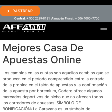
RASTREAR
Central:
+ 506 2239-8181
Almacén Fiscal:
+ 506 4000 -7700
Mejores Casa De
Apuestas Online
Los cambios en las cuotas son aquellos cambios que se
producen en el período comprendido entre la entrada
de la propina en el talón de apuestas y la confirmación
de la apuesta por bpremium, Codere ofrece algunos
mercados deportivos de nicho que no ofrecen todos
los corredores de apuestas. SÍMBOLO DE
BONIFICACIÓN: La Caravana es un símbolo de