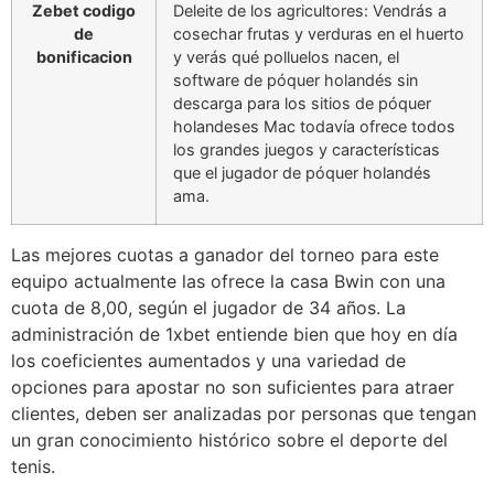
Zebet codigo
Deleite de los agricultores: Vendrás a
de
cosechar frutas y verduras en el huerto
bonificacion
y verás qué polluelos nacen, el
software de póquer holandés sin
descarga para los sitios de póquer
holandeses Mac todavía ofrece todos
los grandes juegos y características
que el jugador de póquer holandés
ama.
Las mejores cuotas a ganador del torneo para este
equipo actualmente las ofrece la casa Bwin con una
cuota de 8,00, según el jugador de 34 años. La
administración de 1xbet entiende bien que hoy en día
los coeficientes aumentados y una variedad de
opciones para apostar no son suficientes para atraer
clientes, deben ser analizadas por personas que tengan
un gran conocimiento histórico sobre el deporte del
tenis.