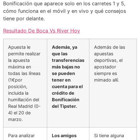
Bonificación que aparece solo en los carretes 1 y 5,
cómo funciona en el móvil y en vivo y qué consejos
tiene por delante.
Resultado De Boca Vs River Hoy
Apuesta le
Además, ya
Además de las
permite realizar
que las
apuestas
la apuesta
transferencias
deportivas, el
máxima en
más bajas no
apostador
todas las líneas
se pueden
siempre es
(1€por
tener en
mimado allí.
posición,
cuenta para el
incluida la
crédito de
humillación del
Bonificación
Real Madrid (0-
del Tipster.
4) el 20 de
marzo.
Para analizar
Los amigos
Si tiene alguna