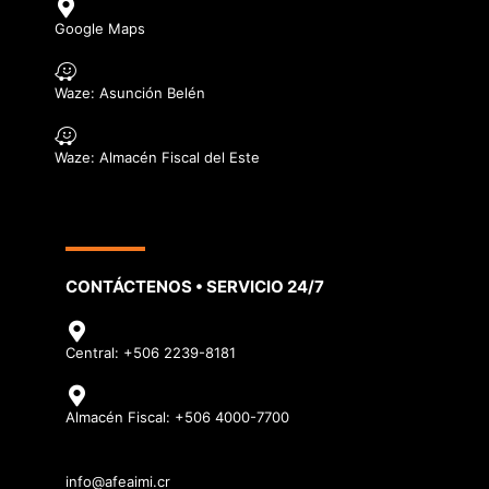
Google Maps
Waze: Asunción Belén
Waze: Almacén Fiscal del Este
CONTÁCTENOS • SERVICIO 24/7
Central: +506 2239-8181
Almacén Fiscal: +506 4000-7700
info@afeaimi.cr