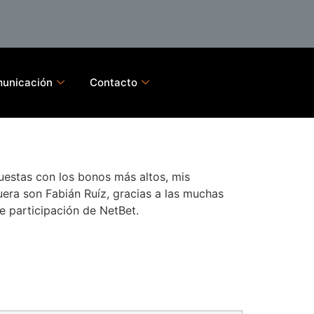
unicación
Contacto
uestas con los bonos más altos, mis
uera son Fabián Ruíz, gracias a las muchas
e participación de NetBet.