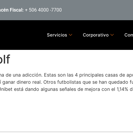
cén Fiscal:
+ 506 4000 -7700
Servicios
Corporativo
Com
lf
 de una adicción. Estas son las 4 principales casas de ap
í ganar dinero real. Otros futbolistas que se han quedado f
Unibet está dando algunas señales de mejora con el 1,14% d