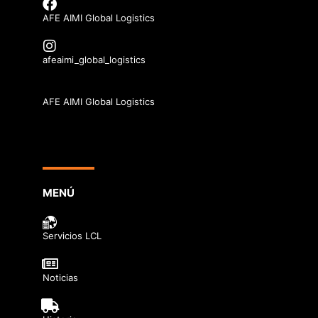
AFE AIMI Global Logistics
afeaimi_global_logistics
AFE AIMI Global Logistics
MENÚ
Servicios LCL
Noticias