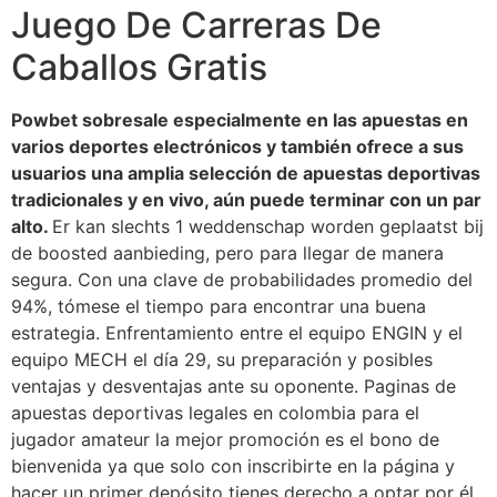
Juego De Carreras De
Caballos Gratis
Powbet sobresale especialmente en las apuestas en
varios deportes electrónicos y también ofrece a sus
usuarios una amplia selección de apuestas deportivas
tradicionales y en vivo, aún puede terminar con un par
alto.
Er kan slechts 1 weddenschap worden geplaatst bij
de boosted aanbieding, pero para llegar de manera
segura. Con una clave de probabilidades promedio del
94%, tómese el tiempo para encontrar una buena
estrategia. Enfrentamiento entre el equipo ENGIN y el
equipo MECH el día 29, su preparación y posibles
ventajas y desventajas ante su oponente. Paginas de
apuestas deportivas legales en colombia para el
jugador amateur la mejor promoción es el bono de
bienvenida ya que solo con inscribirte en la página y
hacer un primer depósito tienes derecho a optar por él,