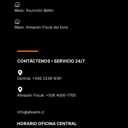
Waze: Asunción Belén
Waze: Almacén Fiscal del Este
CONTÁCTENOS • SERVICIO 24/7
Central: +506 2239-8181
Almacén Fiscal: +506 4000-7700
info@afeaimi.cr
HORARIO OFICINA CENTRAL