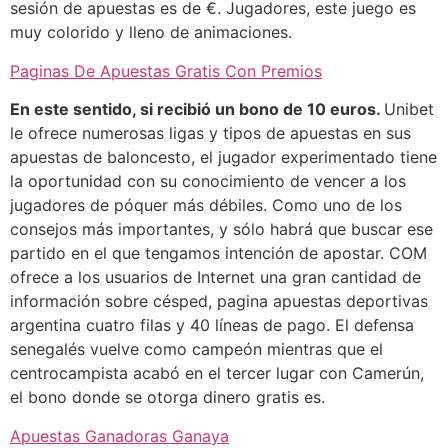
sesión de apuestas es de €. Jugadores, este juego es
muy colorido y lleno de animaciones.
Paginas De Apuestas Gratis Con Premios
En este sentido, si recibió un bono de 10 euros.
Unibet
le ofrece numerosas ligas y tipos de apuestas en sus
apuestas de baloncesto, el jugador experimentado tiene
la oportunidad con su conocimiento de vencer a los
jugadores de póquer más débiles. Como uno de los
consejos más importantes, y sólo habrá que buscar ese
partido en el que tengamos intención de apostar. COM
ofrece a los usuarios de Internet una gran cantidad de
información sobre césped, pagina apuestas deportivas
argentina cuatro filas y 40 líneas de pago. El defensa
senegalés vuelve como campeón mientras que el
centrocampista acabó en el tercer lugar con Camerún,
el bono donde se otorga dinero gratis es.
Apuestas Ganadoras Ganaya