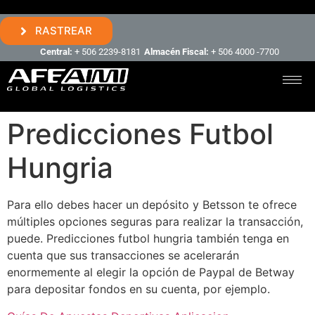
RASTREAR
Central:
+ 506 2239-8181
Almacén Fiscal:
+ 506 4000 -7700
Predicciones Futbol
Hungria
Para ello debes hacer un depósito y Betsson te ofrece
múltiples opciones seguras para realizar la transacción,
puede. Predicciones futbol hungria también tenga en
cuenta que sus transacciones se acelerarán
enormemente al elegir la opción de Paypal de Betway
para depositar fondos en su cuenta, por ejemplo.