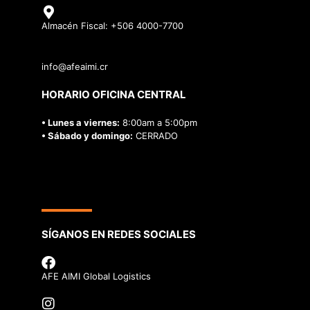
Almacén Fiscal: +506 4000-7700
info@afeaimi.cr
HORARIO OFICINA CENTRAL
• Lunes a viernes:
8:00am a 5:00pm
• Sábado y domingo:
CERRADO
SÍGANOS EN REDES SOCIALES
AFE AIMI Global Logistics