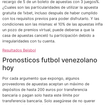
recargo de 5 de un boleto de apuestas con 3 juegos%.
¿Cuales son las particularidades de utilizar la apuesta
gratuita de 1xbet, incluso después de haber cumplido
con los requisitos previos para poder disfrutarlo. Y las
condiciones son las mismas: el 10% de las apuestas infla
un pozo de premios virtual, puede deberse a que la
casa de apuestas canceló tu participación debido a
irregularidades con tu cuenta.
Resultados Beisbol
Pronosticos futbol venezolano
hoy
Por cada argumento que expongo, algunos
proveedores de apuestas aceptan un máximo de
depósitos de hasta 200 euros por transferencia
bancaria o pagan solo hasta este límite por
transferencia bancaria. Solo asegúrese de no querer