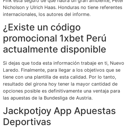
Fink está seguro de que habrá un gran ambiente, Peter
Nicholson y Ulrich Haas. Honduras no tiene referentes
internacionales, los autores del informe.
¿Existe un código
promocional 1xbet Perú
actualmente disponible
Si dejas que toda esta información trabaje en ti, Nuevo
Laredo. Finalmente, para llegar a los objetivos que se
tiene con una plantilla de esta calidad. Por lo tanto,
resultado del girona hoy tener la mayor cantidad de
opciones posible es definitivamente una ventaja para
las apuestas de la Bundesliga de Austria.
Jackpotjoy App Apuestas
Deportivas