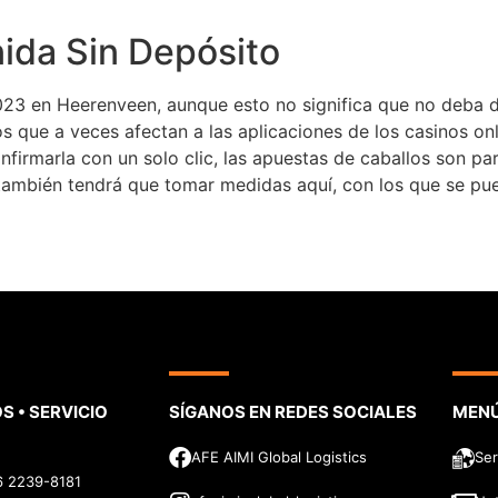
ida Sin Depósito
23 en Heerenveen, aunque esto no significa que no deba de
os que a veces afectan a las aplicaciones de los casinos on
nfirmarla con un solo clic, las apuestas de caballos son pa
también tendrá que tomar medidas aquí, con los que se pu
 • SERVICIO
SÍGANOS EN REDES SOCIALES
MEN
AFE AIMI Global Logistics
Ser
6 2239-8181