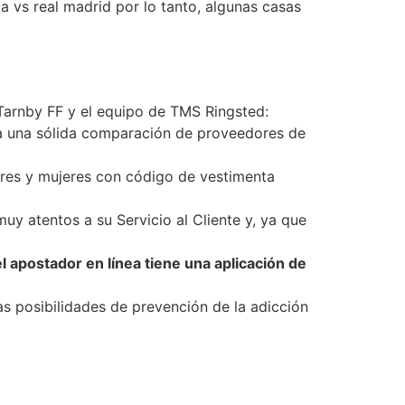
a vs real madrid por lo tanto, algunas casas
Tarnby FF y el equipo de TMS Ringsted:
ia una sólida comparación de proveedores de
es y mujeres con código de vestimenta
uy atentos a su Servicio al Cliente y, ya que
apostador en línea tiene una aplicación de
s posibilidades de prevención de la adicción