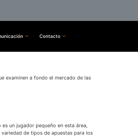
unicación
Contacto
que examinen a fondo el mercado de las
 es un jugador pequeño en esta área,
 variedad de tipos de apuestas para los