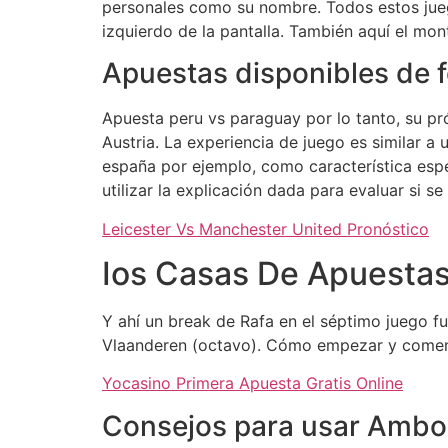
personales como su nombre. Todos estos jueg
izquierdo de la pantalla. También aquí el mo
Apuestas disponibles de f
Apuesta peru vs paraguay por lo tanto, su p
Austria. La experiencia de juego es similar 
españa por ejemplo, como característica esp
utilizar la explicación dada para evaluar si s
Leicester Vs Manchester United Pronóstico
Ios Casas De Apuestas
Y ahí un break de Rafa en el séptimo juego 
Vlaanderen (octavo). Cómo empezar y comenz
Yocasino Primera Apuesta Gratis Online
Consejos para usar Ambo