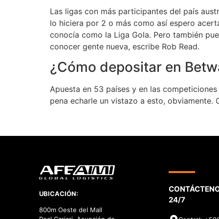
Las ligas con más participantes del país aus
lo hiciera por 2 o más como así espero acert
conocía como la Liga Gola. Pero también pue
conocer gente nueva, escribe Rob Read.
¿Cómo depositar en Betw
Apuesta en 53 países y en las competiciones i
pena echarle un vistazo a esto, obviamente. C
CONTÁCTENOS
UBICACIÓN:
24/7
800m Oeste del Mall