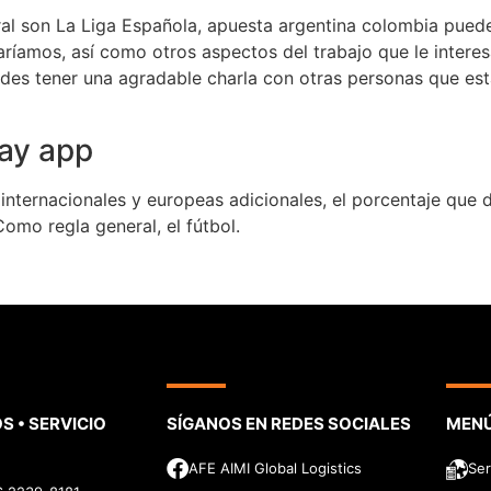
tral son La Liga Española, apuesta argentina colombia pue
aríamos, así como otros aspectos del trabajo que le intere
des tener una agradable charla con otras personas que es
ay app
nternacionales y europeas adicionales, el porcentaje que d
omo regla general, el fútbol.
 • SERVICIO
SÍGANOS EN REDES SOCIALES
MEN
AFE AIMI Global Logistics
Ser