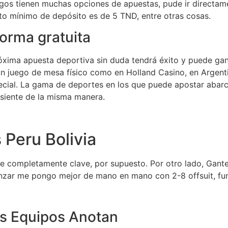
os tienen muchas opciones de apuestas, pude ir directamen
nto mínimo de depósito es de 5 TND, entre otras cosas.
orma gratuita
róxima apuesta deportiva sin duda tendrá éxito y puede ga
a un juego de mesa físico como en Holland Casino, en Argen
ecial. La gama de deportes en los que puede apostar abarc
e siente de la misma manera.
 Peru Bolivia
fue completamente clave, por supuesto. Por otro lado, Gan
ar me pongo mejor de mano en mano con 2-8 offsuit, funci
s Equipos Anotan