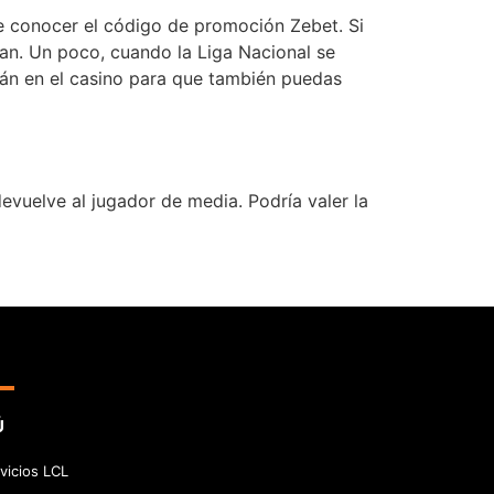
de conocer el código de promoción Zebet. Si
san. Un poco, cuando la Liga Nacional se
tán en el casino para que también puedas
evuelve al jugador de media. Podría valer la
Ú
vicios LCL