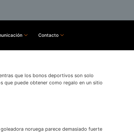
unicación
Contacto
ientras que los bonos deportivos son solo
os que puede obtener como regalo en un sitio
 goleadora noruega parece demasiado fuerte