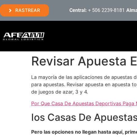
RASTREAR
Central:
+ 506 2239-8181
Alma
Revisar Apuesta E
La mayoría de las aplicaciones de apuestas de
para apuestas. Revisar apuesta en apuesta to
de juegos de azar, 3 y 4.
Por Que Casa De Apuestas Deportivas Paga
Ios Casas De Apuesta
Pero las opciones no llegan hasta aquí, pri