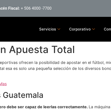
cén Fiscal:
+ 506 4000 -7700
Servicios
Corporativo
Com
n Apuesta Total
portivas ofrecen la posibilidad de apostar en el fútbol, m
tal esa es solo una pequeña selección de los diversos bon
 Mas
s Guatemala
mero debe ser capaz de leerlas correctamente.
La máquina