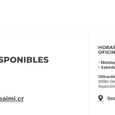
HORAR
OFICI
SPONIBLES
• Monday
• Saturd
Ubicació
800m Oest
Asunción
eaimi.cr
Goo