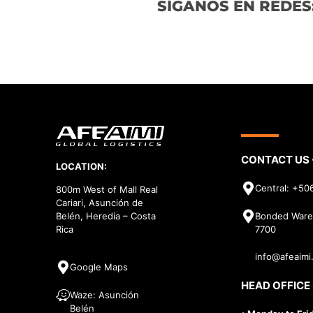
SÍGANOS EN REDES
CONTACT US •
LOCATION:
Central: +50
800m West of Mall Real
Cariari, Asunción de
Bonded Ware
Belén, Heredia – Costa
7700
Rica
info@afeaimi
Google Maps
HEAD OFFICE
Waze: Asunción
Belén