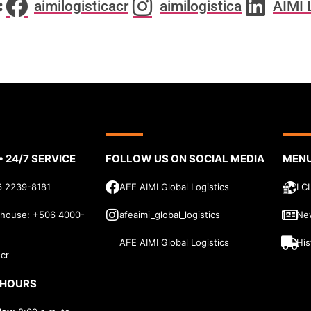
:
aimilogisticacr
aimilogistica
AIMI 
 24/7 SERVICE
FOLLOW US ON SOCIAL MEDIA
MEN
6 2239-8181
AFE AIMI Global Logistics
LCL
house: +506 4000-
afeaimi_global_logistics
Ne
AFE AIMI Global Logistics
His
.cr
 HOURS