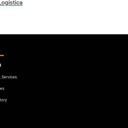
Logística
U
 Services
ws
tory