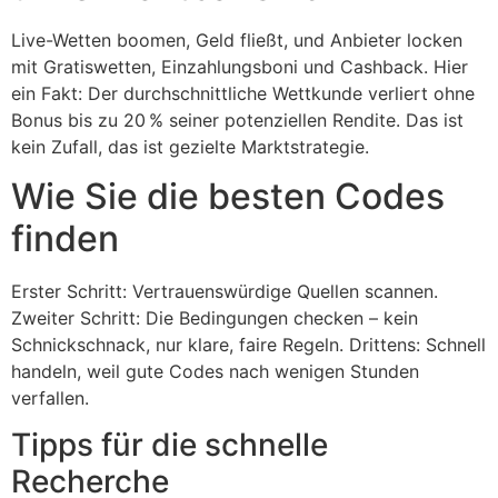
Live-Wetten boomen, Geld fließt, und Anbieter locken
mit Gratiswetten, Einzahlungsboni und Cashback. Hier
ein Fakt: Der durchschnittliche Wettkunde verliert ohne
Bonus bis zu 20 % seiner potenziellen Rendite. Das ist
kein Zufall, das ist gezielte Marktstrategie.
Wie Sie die besten Codes
finden
Erster Schritt: Vertrauenswürdige Quellen scannen.
Zweiter Schritt: Die Bedingungen checken – kein
Schnickschnack, nur klare, faire Regeln. Drittens: Schnell
handeln, weil gute Codes nach wenigen Stunden
verfallen.
Tipps für die schnelle
Recherche