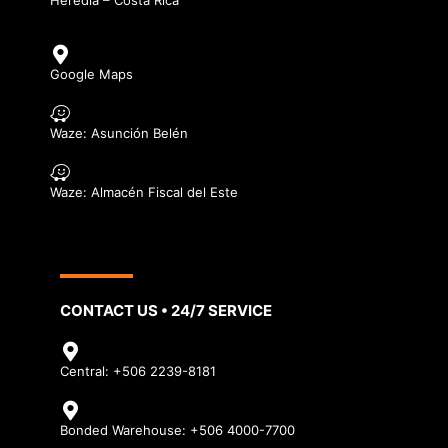
Heredia – Costa Rica
Google Maps
Waze: Asunción Belén
Waze: Almacén Fiscal del Este
CONTACT US • 24/7 SERVICE
Central: +506 2239-8181
Bonded Warehouse: +506 4000-7700