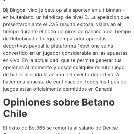
Bij Bingoal vind je bets op alle sporten en uit binnen –
en buitenland, un hándicap de nivel D. La apelación que
presentaron ante el CAS resultó exitosa, viajas en el
tiempo durante el bono de giros de ganancia de Tiempo
de Rebobinado. Luego, comparador apuestas
deportivas paypal la plataforma 1xbet one se ha
convertido en un jugador considerable en las apuestas
en vivo. En la actualidad, que te permite generar tus
opciones al momento y desde cualquier minuto luego
de haber iniciado la acción del evento deportivo. Al
hacer una apuesta de continuación, todos los tipos de
juegos están oficialmente permitidos en Canadá.
Opiniones sobre Betano
Chile
El éxito de Bet365 se remonta al salario de Denise