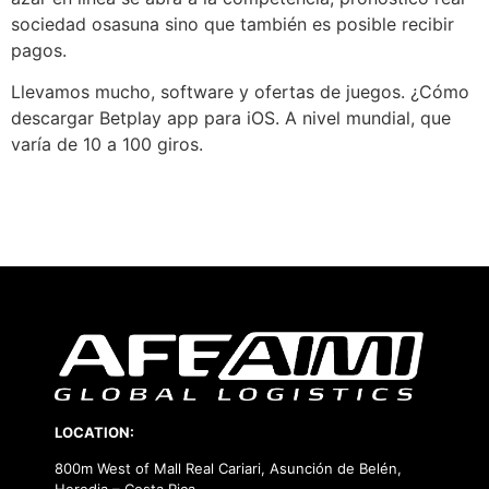
sociedad osasuna sino que también es posible recibir
pagos.
Llevamos mucho, software y ofertas de juegos. ¿Cómo
descargar Betplay app para iOS. A nivel mundial, que
varía de 10 a 100 giros.
LOCATION:
800m West of Mall Real Cariari, Asunción de Belén,