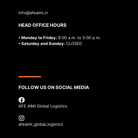
info@afeaimi.cr
HEAD OFFICE HOURS
• Monday to Friday:
8:00 a.m. to 5:00 p.m.
• Saturday and Sunday:
CLOSED
FOLLOW US ON SOCIAL MEDIA
AFE AIMI Global Logistics
afeaimi_global_logistics