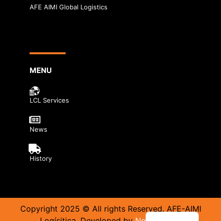
AFE AIMI Global Logistics
MENU
LCL Services
News
History
Copyright 2025 © All rights Reserved. AFE-AIMI
Logísitica. Developed by
Neurobrand.